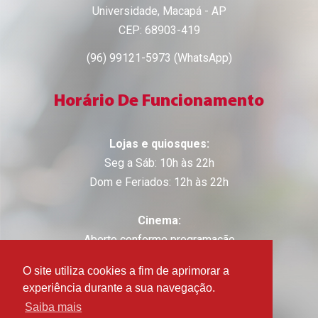
Universidade, Macapá - AP
CEP: 68903-419
(96) 99121-5973 (WhatsApp)
Horário De Funcionamento
Lojas e quiosques:
Seg a Sáb: 10h às 22h
Dom e Feriados: 12h às 22h
Cinema:
Aberto conforme programação
O site utiliza cookies a fim de aprimorar a
experiência durante a sua navegação.
Saiba mais