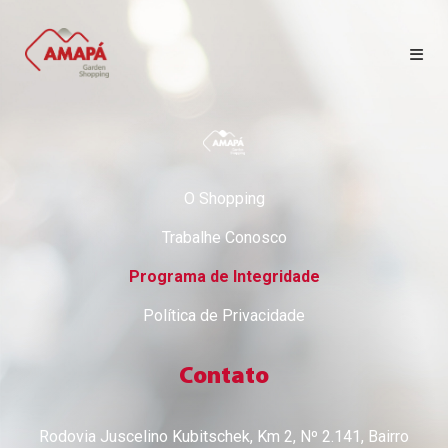
HOME
LOJAS
O Shopping
Trabalhe Conosco
CINEMA
Programa de Integridade
CONTATO
Política de Privacidade
EM FOCO
Contato
SEJA LOJISTA
Rodovia Juscelino Kubitschek, Km 2, Nº 2.141, Bairro